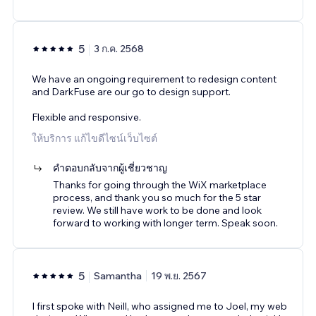
5
3 ก.ค. 2568
We have an ongoing requirement to redesign content
and DarkFuse are our go to design support.
Flexible and responsive.
ให้บริการ แก้ไขดีไซน์เว็บไซต์
คำตอบกลับจากผู้เชี่ยวชาญ
Thanks for going through the WiX marketplace
process, and thank you so much for the 5 star
review. We still have work to be done and look
forward to working with longer term. Speak soon.
5
Samantha
19 พ.ย. 2567
I first spoke with Neill, who assigned me to Joel, my web