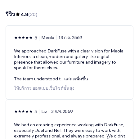
รีวิว
4.8
(
20
)
5
Meola
13 ก.ค. 2569
We approached DarkFuse with a clear vision for Meola
Interiors: a clean, modern and gallery-like digital
presence that allowed our furniture and imagery to
speak for themselves.
The team understood t
...
แสดงเพิ่มขึ้น
ให้บริการ ออกแบบเว็บไซต์ขั้นสูง
5
Liz
3 ก.พ. 2569
We had an amazing experience working with DarkFuse,
especially Joel and Neil. They were easy to work with,
extremely professional, and always prepared. We didn’t