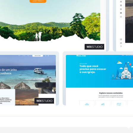
Aly da 
o
Viver com Cristo