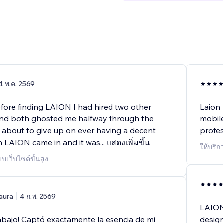
4 พ.ค. 2569
fore finding LAION I had hired two other
Laion
and both ghosted me halfway through the
mobile
s about to give up on ever having a decent
profes
n LAION came in and it was
...
แสดงเพิ่มขึ้น
ให้บริก
บเว็บไซต์ขั้นสูง
aura
4 ก.พ. 2569
LAION 
rabajo! Captó exactamente la esencia de mi
desig