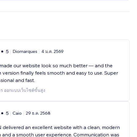
5
Diomarques
4 ม.ค. 2569
 made our website look so much better — and the
 version finally feels smooth and easy to use. Super
sional and fast.
าร ออกแบบเว็บไซต์ขั้นสูง
5
Caio
29 ธ.ค. 2568
delivered an excellent website with a clean, modern
n and a smooth user experience. Communication was