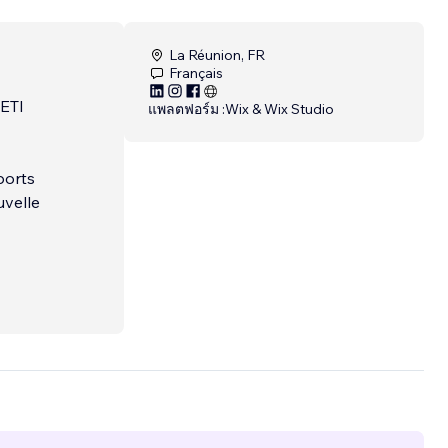
La Réunion, FR
Français
YETI
แพลตฟอร์ม :
Wix & Wix Studio
ports
uvelle