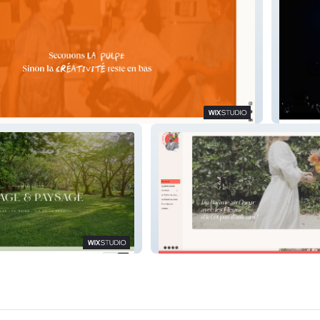
io
Scènes 
Le Kafé Fleurs