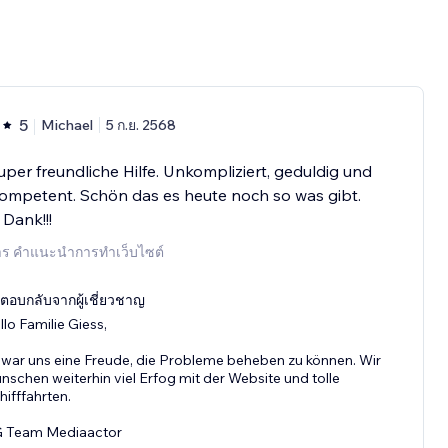
5
Michael
5 ก.ย. 2568
uper freundliche Hilfe. Unkompliziert, geduldig und
ompetent. Schön das es heute noch so was gibt.
 Dank!!!
การ คำแนะนำการทำเว็บไซต์
ตอบกลับจากผู้เชี่ยวชาญ
llo Familie Giess,
 war uns eine Freude, die Probleme beheben zu können. Wir
nschen weiterhin viel Erfog mit der Website und tolle
hifffahrten.
 Team Mediaactor