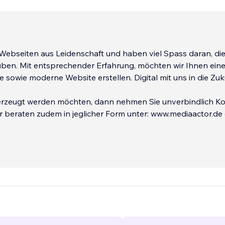
eiten aus Leidenschaft und haben viel Spass daran, diese
Mit entsprechender Erfahrung, möchten wir Ihnen eine
sowie moderne Website erstellen. Digital mit uns in die Zuk
 möchten, dann nehmen Sie unverbindlich Kontakt
ir beraten zudem in jeglicher Form unter: www.mediaactor.de
er +49 172 97 4
...