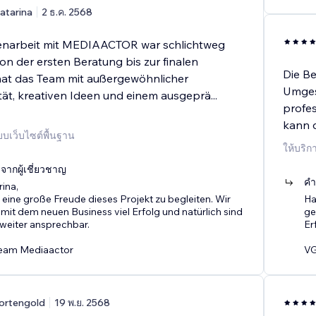
atarina
2 ธ.ค. 2568
narbeit mit MEDIAACTOR war schlichtweg
Von der ersten Beratung bis zur finalen
Die Be
at das Team mit außergewöhnlicher
Umgest
ität, kreativen Ideen und einem ausgeprä
...
profes
kann 
บบเว็บไซต์พื้นฐาน
ให้บริ
ากผู้เชี่ยวชาญ
คำ
rina,
 eine große Freude dieses Projekt zu begleiten. Wir
Ha
it dem neuen Business viel Erfolg und natürlich sind
ge
weiter ansprechbar.
Er
eam Mediaactor
VG
ortengold
19 พ.ย. 2568