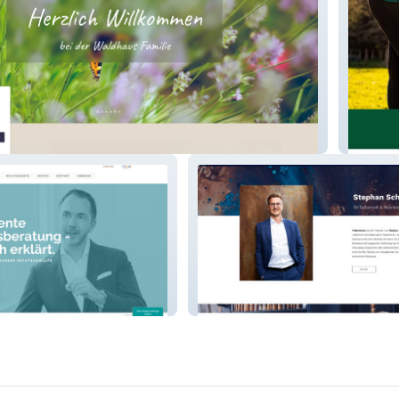
n Maikammer
Hotel K
nwälte
Stephan Schmidt