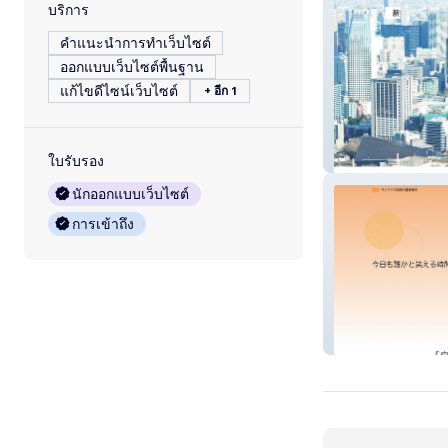
บริการ
คำแนะนำการทำเว็บไซต์
ออกแบบเว็บไซต์พื้นฐาน
แก้ไขดีไซน์เว็บไซต์
+ อีก 1
山栄機設有限会
ใบรับรอง
นักออกแบบเว็บไซต์
การเข้าถึง
サンライズ訪問