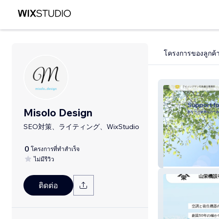
โครงการของลูกค้
Misolo Design
SEO対策、ライティング、WixStudio
0
โครงการที่ทำสำเร็จ
ไม่มีรีวิว
ライジングサン
ติดต่อ