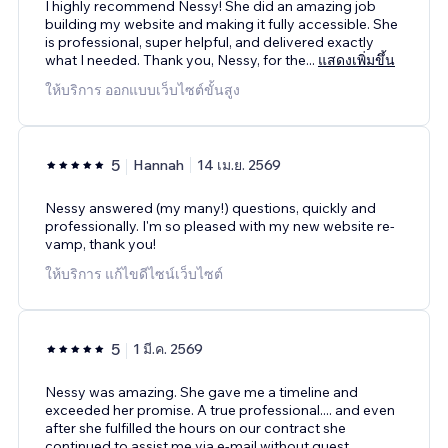
I highly recommend Nessy! She did an amazing job
building my website and making it fully accessible. She
is professional, super helpful, and delivered exactly
what I needed. Thank you, Nessy, for the
...
แสดงเพิ่มขึ้น
ให้บริการ ออกแบบเว็บไซต์ขั้นสูง
5
Hannah
14 เม.ย. 2569
Nessy answered (my many!) questions, quickly and
professionally. I'm so pleased with my new website re-
vamp, thank you!
ให้บริการ แก้ไขดีไซน์เว็บไซต์
5
1 มี.ค. 2569
Nessy was amazing. She gave me a timeline and
exceeded her promise. A true professional.... and even
after she fulfilled the hours on our contract she
continued to assist me via e-mail without quest
...