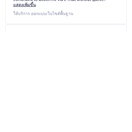
แสดงเพิ่มขึ้น
ให้บริการ ออกแบบเว็บไซต์พื้นฐาน
5
25 ก.พ. 2569
Nessy redesigned a website for me and it turned out
truly amazing! She was great to work with in terms of
communication, responsiveness, and cost. She
obviously knows the Wix platform very well and ha
...
แสดงเพิ่มขึ้น
ให้บริการ แก้ไขดีไซน์เว็บไซต์
5
Emily
28 ม.ค. 2569
Quick delivery and enhanced the website dramatically.
ให้บริการ แก้ไขดีไซน์เว็บไซต์