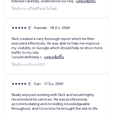
listened carefully, understood our req
...
แสดงเพิ่มขึ้น
ให้บริการ แก้ไขดีไซน์เว็บไซต์
5
Hannah
18 มิ.ย. 2569
Nick created a very thorough report which he then
executed effectively. He was able to help me improve
my visibility on Google which should help to drive more
traffic to my site.
I would definitely r
...
แสดงเพิ่มขึ้น
ให้บริการ บริการ SEO
5
Dan
11 มิ.ย. 2569
Really enjoyed working with Nick and would highly
recommend his services. He was professional,
accommodating and incredibly knowledgeable
throughout, and I love how he brought the site to life.