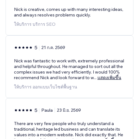
Nick is creative, comes up with many interesting ideas,
and always resolves problems quickly.
ให้บริการ บริการ SEO
5
21 ก.ค. 2569
Nick was fantastic to work with, extremely professional
and helpful throughout. He managed to sort out all the
complex issues we had very efficiently. I would 100%
recommend Nick and look forward to w
...
แสดงเพิ่มขึ้น
ให้บริการ ออกแบบเว็บไซต์พื้นฐาน
5
Paula
23 มิ.ย. 2569
There are very few people who truly understand a
traditional, heritage led business and can translate its
values into a modern website. Nick did exactly that. He