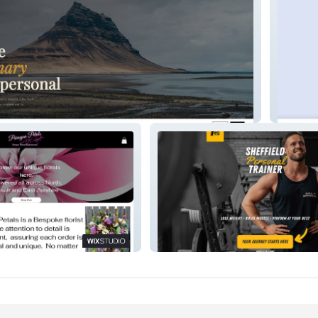
ordic
F.C.G
r5fitness