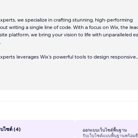
perts, we specialize in crafting stunning, high-performing
ut writing a single line of code. With a focus on Wix, the lea
te platform, we bring your vision to life with unparalleled e
.
xperts leverages Wix's powerful tools to design responsive,
aling, and feature-rich websites tailored to your business ne
eed a personal portfolio, an e-commerce store, or a corpo
liver solutions that are as functional as they are beautiful.
 Apart:
...
บไซต์ (4)
ออกแบบเว็บไซต์พื้นฐาน
รับเว็บไซต์แบบพื้นฐานพร้อมธ