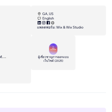
GA, US
English
แพลตฟอร์ม :
Wix & Wix Studio
at
ผู้เชี่ยวชาญการออกแบบ
เว็บไซต์
(
2025
)
tes for