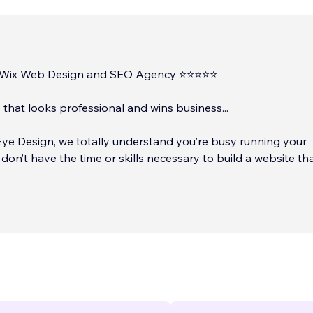
d Wix Web Design and SEO Agency ⭐⭐⭐⭐⭐
 that looks professional and wins business...
ye Design, we totally understand you’re busy running your
don’t have the time or skills necessary to build a website th
 wins business. We’ve built hundreds of client-winning websi
t like yours with our all-inclusive web design service.
...