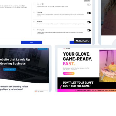
The Out
esign
5T GLOVE REPAIR