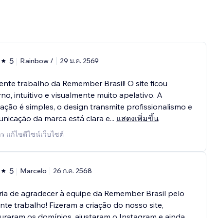
5
Rainbow /
29 ม.ค. 2569
ente trabalho da Remember Brasil! O site ficou
o, intuitivo e visualmente muito apelativo. A
ção é simples, o design transmite profissionalismo e
nicação da marca está clara e
...
แสดงเพิ่มขึ้น
าร แก้ไขดีไซน์เว็บไซต์
5
Marcelo
26 ก.ค. 2568
ia de agradecer à equipe da Remember Brasil pelo
nte trabalho! Fizeram a criação do nosso site,
uraram os domínios, ajustaram o Instagram e ainda