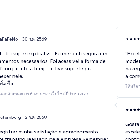
aFaFeNo
30 ก.ค. 2569
o foi super explicativo. Eu me senti segura em
“Excel
amentos necessários. Foi acessível a forma de
modern
 ficou pronto a tempo e tive suporte pra
navega
exer nele.
a comu
ิ่มขึ้น
ให้บริก
น์และลักษณะการทำงานของเว็บไซต์ที่กำหนดเอง
utemberg
2 ก.ค. 2569
Gostar
registrar minha satisfação e agradecimento
excele
te trabalho realizado pela empresa Remember
config