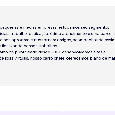
pequenas e médias empresas, estudamos seu segmento,
eias, trabalho, dedicação, ótimo atendimento e uma parceri
e nos aproxima e nos tornam amigos, acompanhando assim
 fidelizando nossos trabalhos.
amo de publicidade desde 2001, desenvolvemos sites e
e lojas virtuais, nosso carro chefe, oferecemos plano de mar
stagram e G
...