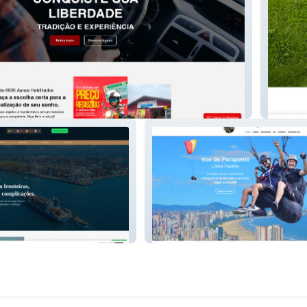
Escola
gsecuri
te
Voo de Parapente