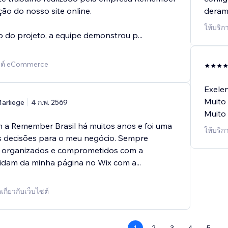
ação do nosso site online.
deram 
ให้บริก
io do projeto, a equipe demonstrou p
...
ไซต์ eCommerce
Exelen
Muito 
arliege
4 ก.พ. 2569
Muito
 a Remember Brasil há muitos anos e foi uma
ให้บริกา
 decisões para o meu negócio. Sempre
s, organizados e comprometidos com a
uidam da minha página no Wix com a
...
เกี่ยวกับเว็บไซต์