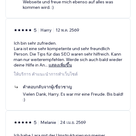
Webseite und freue mich ebenso auf alles was
kommen wird. :)
5
Harry
12 พ.ค. 2569
Ich bin sehr zufrieden.
Lara ist eine sehr kompetente und sehr freundlich
Person. Die Tips für das SEO waren sehr hilfreich. Kann
man nur weiterempfehlen. Werde sich auch bald wieder
deine Hilfe in An
...
แสดงเพิ่มขึ้น
ให้บริการ คำแนะนำการทำเว็บไซต์
คำตอบกลับจากผู้เชี่ยวชาญ
Vielen Dank, Harry. Es war mir eine Freude. Bis bald!
:)
5
Melanie
24 เม.ย. 2569
Ich habe Lara mit der Umstrukturierung meiner