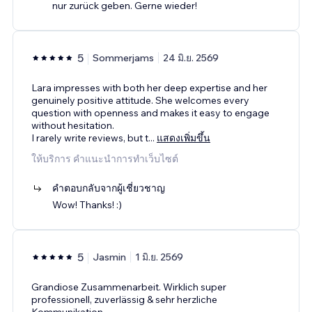
nur zurück geben. Gerne wieder!
5
Sommerjams
24 มิ.ย. 2569
Lara impresses with both her deep expertise and her
genuinely positive attitude. She welcomes every
question with openness and makes it easy to engage
without hesitation.
I rarely write reviews, but t
...
แสดงเพิ่มขึ้น
ให้บริการ คำแนะนำการทำเว็บไซต์
คำตอบกลับจากผู้เชี่ยวชาญ
Wow! Thanks! :)
5
Jasmin
1 มิ.ย. 2569
Grandiose Zusammenarbeit. Wirklich super
professionell, zuverlässig & sehr herzliche
Kommunikation.