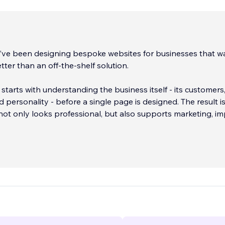
e’ve been designing bespoke websites for businesses that w
ter than an off-the-shelf solution.
 starts with understanding the business itself - its customers
d personality - before a single page is designed. The result is
not only looks professional, but also supports marketing, i
 Google and is straightforward to manage long after launch.
idely recognised for our work within the hospitality sector, o
tends across manufacturing, engineering, professional servi
avel. Recent projects include multi-disciplinary websites, eC
riven platforms and SEO-focused business websites built i