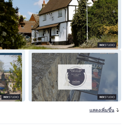
rge Inn
The Five Alls
แสดงเพิ่มขึ้น