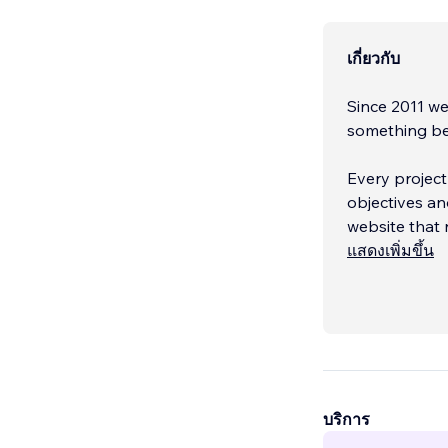
เกี่ยวกับ
Since 2011 w
something bet
Every project
objectives an
website that 
visibility on
แสดงเพิ่มขึ้น
While we’re w
experience ex
retail and tr
stores, CMS-d
Studio.
...
บริการ