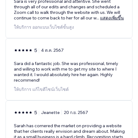
Sara is very professional and attentive. She went
through all of our edits and changes and scheduled a
Zoom call to walk through the website with us. We will
continue to come back to her for all our w
...
แสดงเพิ่มขึ้น
ให้บริการ ออกแบบเว็บไซต์ขั้นสูง
5
4 ต.ค. 2567
Sara did a fantastic job. She was professional, timely
and willing to work with me to get my site to where I
wanted it. I would absolutely hire her again. Highly
recommend!
ให้บริการ แก้ไขดีไซน์เว็บไซต์
5
Jeanette
20 ก.ย. 2567
Sarah has cornered the market on providing a website
that her clients really envision and dream about. Making
it as a small business is a hard climb. Recognition starts