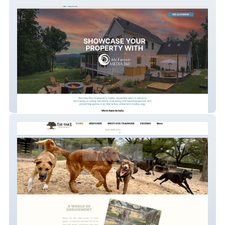
McFarren Media 360
The Oaks Dog Ranch