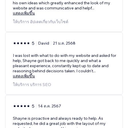
his own ideas which greatly enhanced the look of my
website and was communicative and helpf
...
แสดงเพิ่มขึ้น
ให้บริการ อัปเดตเกี่ยวกับเว็บไซต์
5
David
21 ม.ค. 2568
I was lost with what to do with my website and asked for
help, Shayne got back to me quickly and what a
pleasant experience, constantly kept up to date and
reasoning behind decisions taken. I couldn't
...
แสดงเพิ่มขึ้น
ให้บริการ บริการ SEO
5
14 ต.ค. 2567
Shayne is proactive and always ready to help. As
requested, he did a great job with the layout of my