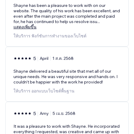
Shayne has been a pleasure to work with on our
website. The quality of his work has been excellent, and
even after the main project was completed and paid
for, he has continued to help us resolve issu
...
แสดงเพิ่มขึ้น
ให้บริการ ฟังก์ชันการทำงานของเว็บไซต์
5
April
1 ส.ค. 2568
Shayne delivered a beautiful site that met all of our
unique needs. He was very responsive and hands on. I
couldn't be happier with the work he provided!
ให้บริการ ออกแบบเว็บไซต์พื้นฐาน
5
Amy
5 เม.ย. 2568
It was a pleasure to work with Shayne. He incorporated
everything I requested, was creative and came up with