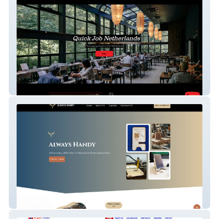
FindjobNL
Henriquez