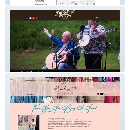
lgca-corvette
Paul B. Brower Music