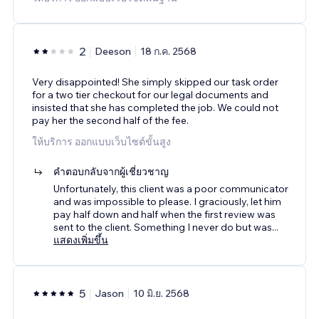
2
Deeson
18 ก.ค. 2568
Very disappointed! She simply skipped our task order
for a two tier checkout for our legal documents and
insisted that she has completed the job. We could not
pay her the second half of the fee.
ให้บริการ ออกแบบเว็บไซต์ขั้นสูง
คำตอบกลับจากผู้เชี่ยวชาญ
Unfortunately, this client was a poor communicator
and was impossible to please. I graciously, let him
pay half down and half when the first review was
sent to the client. Something I never do but was
...
แสดงเพิ่มขึ้น
5
Jason
10 มิ.ย. 2568