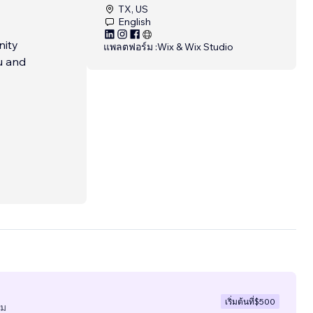
TX, US
English
nity
แพลตฟอร์ม :
Wix & Wix Studio
u and
เริ่มต้นที่
$500
ีม