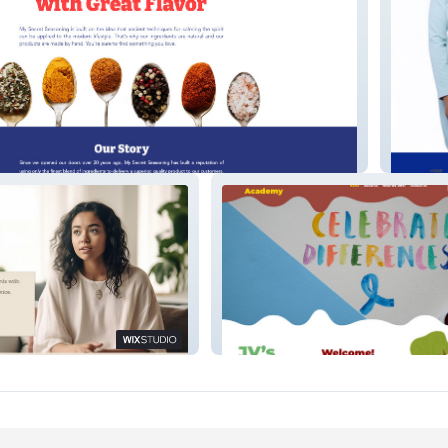
onings
Dear In
try
JV Ausome Daycare