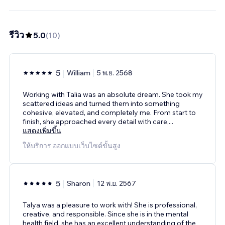
รีวิว
5.0
(
10
)
5
William
5 พ.ย. 2568
Working with Talia was an absolute dream. She took my
scattered ideas and turned them into something
cohesive, elevated, and completely me. From start to
finish, she approached every detail with care,
...
แสดงเพิ่มขึ้น
ให้บริการ ออกแบบเว็บไซต์ขั้นสูง
5
Sharon
12 พ.ย. 2567
Talya was a pleasure to work with! She is professional,
creative, and responsible. Since she is in the mental
health field, she has an excellent understanding of the