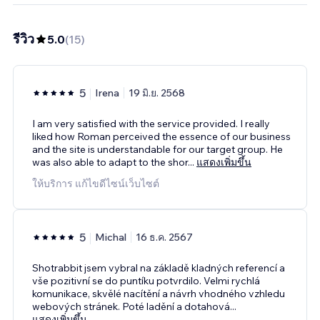
รีวิว
5.0
(
15
)
5
Irena
19 มิ.ย. 2568
I am very satisfied with the service provided. I really
liked how Roman perceived the essence of our business
and the site is understandable for our target group. He
was also able to adapt to the shor
...
แสดงเพิ่มขึ้น
ให้บริการ แก้ไขดีไซน์เว็บไซต์
5
Michal
16 ธ.ค. 2567
Shotrabbit jsem vybral na základě kladných referencí a
vše pozitivní se do puntíku potvrdilo. Velmi rychlá
komunikace, skvělé nacítění a návrh vhodného vzhledu
webových stránek. Poté ladění a dotahová
...
แสดงเพิ่มขึ้น