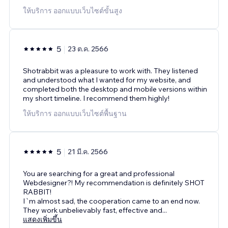
ให้บริการ ออกแบบเว็บไซต์ขั้นสูง
5
23 ต.ค. 2566
Shotrabbit was a pleasure to work with. They listened
and understood what I wanted for my website, and
completed both the desktop and mobile versions within
my short timeline. I recommend them highly!
ให้บริการ ออกแบบเว็บไซต์พื้นฐาน
5
21 มี.ค. 2566
You are searching for a great and professional
Webdesigner?! My recommendation is definitely SHOT
RABBIT!
I`m almost sad, the cooperation came to an end now.
They work unbelievably fast, effective and
...
แสดงเพิ่มขึ้น