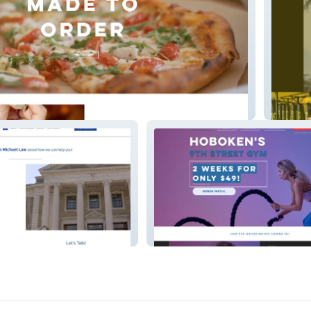
Ckofra
9th Street Gym