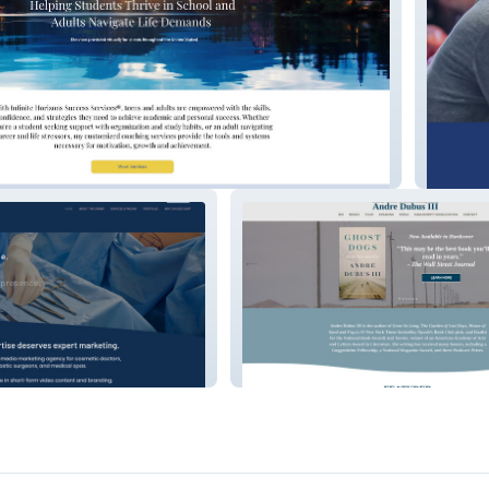
s
Boston 
cs Marketing
Andre Dubus III