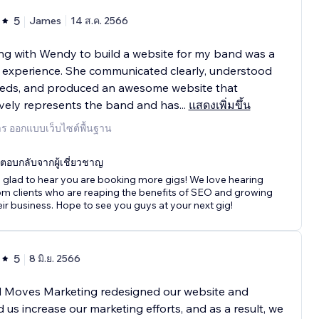
5
James
14 ส.ค. 2566
g with Wendy to build a website for my band was a
ic experience. She communicated clearly, understood
eds, and produced an awesome website that
ively represents the band and has
...
แสดงเพิ่มขึ้น
าร ออกแบบเว็บไซต์พื้นฐาน
ตอบกลับจากผู้เชี่ยวชาญ
 glad to hear you are booking more gigs! We love hearing
om clients who are reaping the benefits of SEO and growing
eir business. Hope to see you guys at your next gig!
5
8 มิ.ย. 2566
 Moves Marketing redesigned our website and
 us increase our marketing efforts, and as a result, we