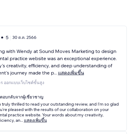
5
30 ต.ค. 2566
ng with Wendy at Sound Moves Marketing to design
tal practice website was an exceptional experience.
s creativity, efficiency, and deep understanding of
ent's journey made the p
...
แสดงเพิ่มขึ้น
าร ออกแบบเว็บไซต์ขั้นสูง
ตอบกลับจากผู้เชี่ยวชาญ
m truly thrilled to read your outstanding review, and I'm so glad
u're pleased with the results of our collaboration on your
ntal practice website. Your words about my creativity,
ficiency, an
...
แสดงเพิ่มขึ้น