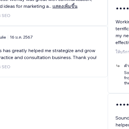
d ideas for marketing a
...
แสดงเพิ่มขึ้น
าร SEO
Workin
terrif
my ne
ulie
16 ม.ค. 2567
effect
has greatly helped me strategize and grow
ให้บริก
ractice and consultation business. Thank you!
คำ
าร SEO
So
fr
th
Sound
helped