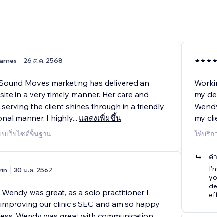
ames
26 ส.ค. 2568
Sound Moves marketing has delivered an
Worki
ite in a very timely manner. Her care and
my den
 serving the client shines through in a friendly
Wendy'
nal manner. I highly
...
แสดงเพิ่มขึ้น
my cli
บบเว็บไซต์พื้นฐาน
ให้บริก
คำ
I'
rin
30 ม.ค. 2567
yo
de
Wendy was great, as a solo practitioner I
ef
improving our clinic's SEO and am so happy
cess. Wendy was great with communication,