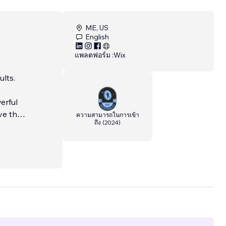
ME, US
English
แพลตฟอร์ม :
Wix
ults.
erful
ve the
ความสามารถในการเข้า
ถึง
(
2024
)
ing—
to SEO
le,