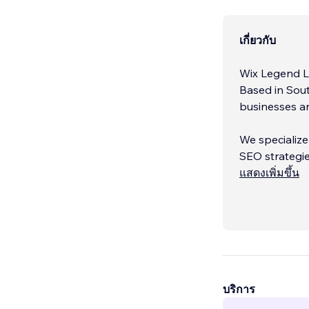
เกี่ยวกับ
Wix Legend Le
Based in Sou
businesses an
We specialize
SEO strategi
time, team, o
แสดงเพิ่มขึ้น
Our approach 
understandin
but works ha
optimization 
consistent, a
บริการ