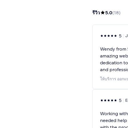
รีวิว
5.0
(
18
)
5
J
Wendy from 
amazing webs
dedication to
and professio
ให้บริการ ออกแ
5
E
Working with 
needed help 
with the pro