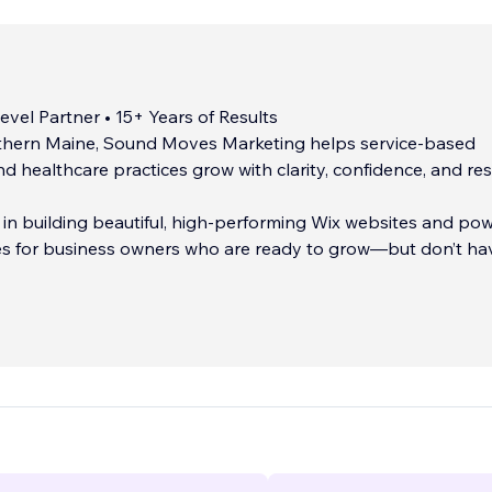
vel Partner • 15+ Years of Results
thern Maine, Sound Moves Marketing helps service-based
d healthcare practices grow with clarity, confidence, and res
 in building beautiful, high-performing Wix websites and pow
es for business owners who are ready to grow—but don’t ha
r in-house marketing expertise to do it alone.
is personal and strategic. Every project begins with
g your goals and ends with a site that not only looks amaz
rd for your business. From brand-new builds and redesigns 
and ongoing marketing support, we make it easy to stay visib
nd confident online.
...