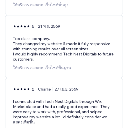
ให้บริการ ออกแบบเว็บไซต์ขั้นสูง
5
21 พ.ค. 2569
Top class company.
They changed my website & made it fully responsive
with stunning results over all screen sizes.
I would highly recommend Tech Nest Digitals to future
customers.
ให้บริการ ออกแบบเว็บไซต์พื้นฐาน
5
Charlie
27 เม.ย. 2569
I connected with Tech Nest Digitals through Wix
Marketplace and had a really good experience. They
were easy to work with, professional, and helped
improve my website a lot. I’d definitely consider wo
...
แสดงเพิ่มขึ้น