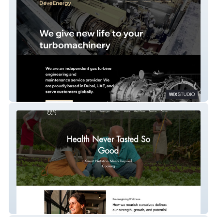
Devee Energies
freshfolk.shop