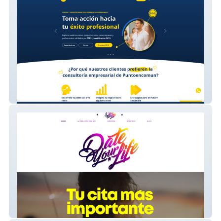
puntoencomun
Dateyourlife