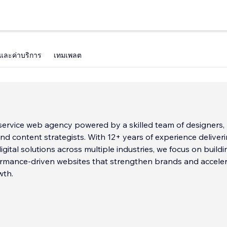
และค่าบริการ
เทมเพลต
-service web agency powered by a skilled team of designers,
nd content strategists. With 12+ years of experience deliver
igital solutions across multiple industries, we focus on buildi
ormance-driven websites that strengthen brands and accele
wth.
ic planning and creative design to robust development and
mization, we w
...