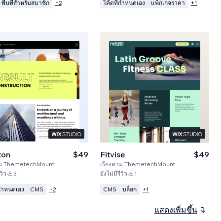
พื้นที่สำหรับสมาชิก
โค้ดที่กำหนดเอง
แพ็กเกจราคา
+
2
+
1
ton
$49
Fitvise
$49
ม
ThemetechMount
เรียงตาม
ThemetechMount
วิว
3
ยังไม่มีรีวิว
1
่กำหนดเอง
CMS
CMS
บล็อก
+
2
+
1
แสดงเพิ่มขึ้น