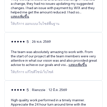
a change, they had no issues updating my suggested
changes. I had an issue with payment by WIX and they
helped me get the amount reduced. I had so
...
แสดงเพิ่มขึ้น
ให้บริการ ออกแบบเว็บไซต์พื้นฐาน
5
26 พ.ค. 2569
The team was absolutely amazing to work with. From
the start of our project all the team members were very
attentive in what our vision was and also provided great
advise to achieve our goals and visi
...
แสดงเพิ่มขึ้น
ให้บริการ แก้ไขดีไซน์เว็บไซต์
5
Rienzzie
12 มี.ค. 2569
High quality work performed in a timely manner.
Appreciate the 24 hour turn around time with the