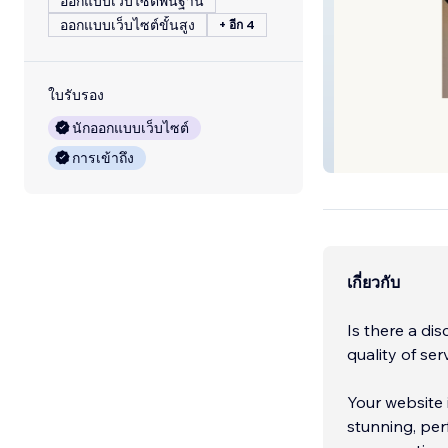
ออกแบบเว็บไซต์พื้นฐาน
ออกแบบเว็บไซต์ขั้นสูง
+ อีก 4
ใบรับรอง
นักออกแบบเว็บไซต์
Boutique 811
การเข้าถึง
เกี่ยวกับ
Is there a di
quality of se
Your website i
stunning, per