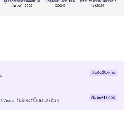
ผู้เชี่ยวชาญการออกแบบ
นักออกแบบเว็บไซต์
ความสามารถในการเข้า
เว็บไซต์
(
2025
)
(
2024
)
ถึง
(
2024
)
เริ่มต้นที่
$2,500
ีม
เริ่มต้นที่
$3,500
 Visual, รับฟีเจอร์ขั้นสูงและอื่น ๆ