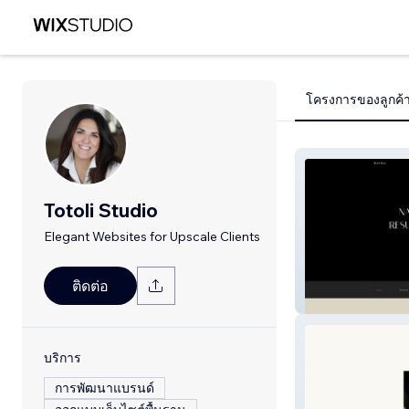
โครงการของลูกค้
Totoli Studio
Elegant Websites for Upscale Clients
ติดต่อ
Inspire Med Spa
บริการ
การพัฒนาแบรนด์