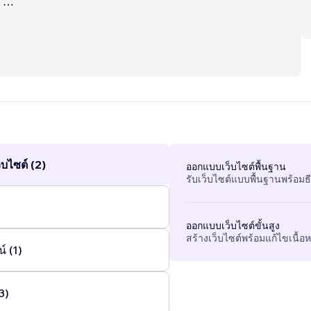
.
ature is crafting editorially elegant websites, our
ophy dictates that aesthetics form 20% of the allure,
ining 80% focused on a strategic approach with
elevates your brand's presence and effectiveness.
...
บไซต์ (2)
ออกแบบเว็บไซต์พื้นฐาน
รับเว็บไซต์แบบพื้นฐานพร้อมธ
ออกแบบเว็บไซต์ขั้นสูง
สร้างเว็บไซต์พร้อมแก้ไขเนื้อหา
์ (1)
3)