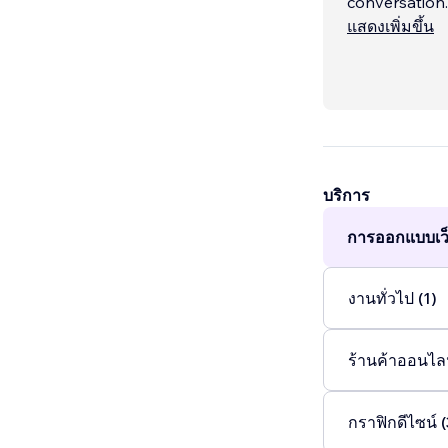
conversation
แสดงเพิ่มขึ้น
While our sign
design philos
with the rema
content that 
บริการ
การออกแบบเว็
งานทั่วไป (1)
ร้านค้าออนไลน
กราฟิกดีไซน์ (