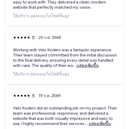
easy to work with. They delivered a clean, modern
website that perfectly matched my vision.
ให้บริการ ออกแบบเว็บไซต์ขั้นสูง
5
20 ก.ค. 2569
Working with Velo Koders was a fantastic experience.
Their team stayed committed from the initial discussion
to the final delivery, ensuring every detail was handled
with care. The quality of their wo
...
แสดงเพิ่มขึ้น
ให้บริการ ออกแบบเว็บไซต์ขั้นสูง
5
19 ก.ค. 2569
Velo Koders did an outstanding job on my project. Their
team was professional, responsive, and delivered a
website that was both visually impressive and easy to
use. I highly recommend their services.
...
แสดงเพิ่มขึ้น