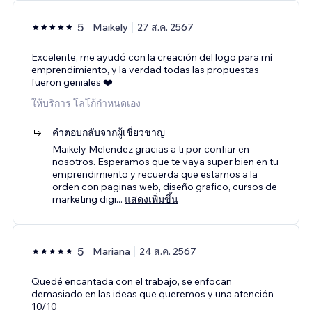
5
Maikely
27 ส.ค. 2567
Excelente, me ayudó con la creación del logo para mí
emprendimiento, y la verdad todas las propuestas
fueron geniales ❤️
ให้บริการ โลโก้กำหนดเอง
คำตอบกลับจากผู้เชี่ยวชาญ
Maikely Melendez gracias a ti por confiar en
nosotros. Esperamos que te vaya super bien en tu
emprendimiento y recuerda que estamos a la
orden con paginas web, diseño grafico, cursos de
marketing digi
...
แสดงเพิ่มขึ้น
5
Mariana
24 ส.ค. 2567
Quedé encantada con el trabajo, se enfocan
demasiado en las ideas que queremos y una atención
10/10