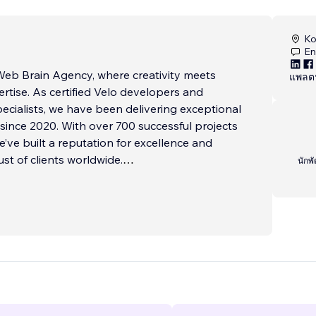
Ko
En
eb Brain Agency, where creativity meets
แพลตฟ
ertise. As certified Velo developers and
ecialists, we have been delivering exceptional
since 2020. With over 700 successful projects
’ve built a reputation for excellence and
ust of clients worldwide.
นักพ
ces:
Integration
rch and Filters
...