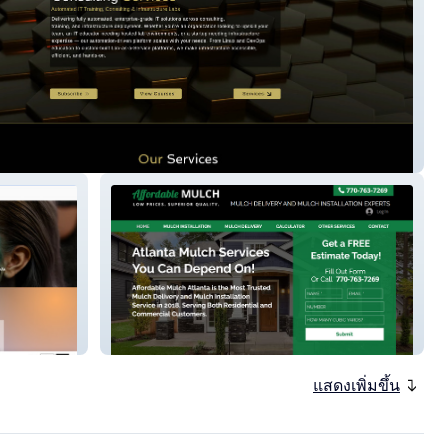
ch
new-affordable-site
แสดงเพิ่มขึ้น