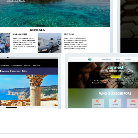
aten te
ArtCee