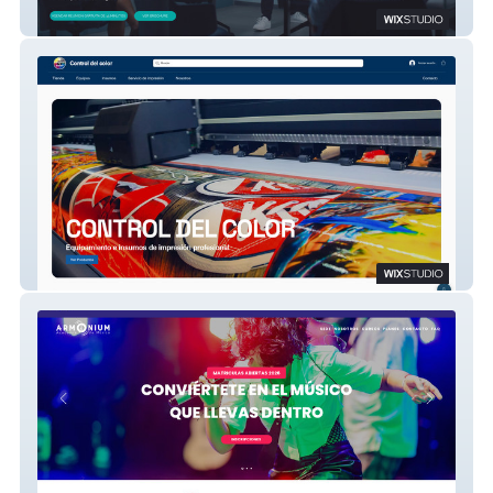
TRAM
ControldelColor