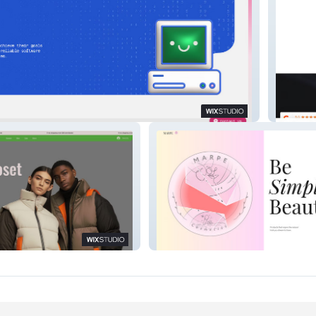
Concep
Marpe