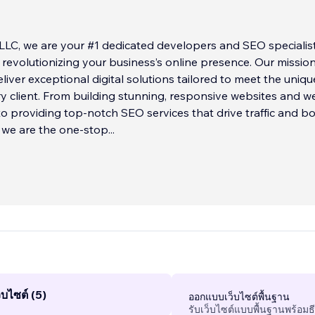
LC, we are your #1 dedicated developers and SEO specialist
revolutionizing your business’s online presence. Our mission 
liver exceptional digital solutions tailored to meet the uniqu
y client. From building stunning, responsive websites and w
to providing top-notch SEO services that drive traffic and b
y, we are the one-stop
...
บไซต์ (5)
ออกแบบเว็บไซต์พื้นฐาน
รับเว็บไซต์แบบพื้นฐานพร้อมธ