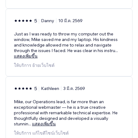
5
Danny
10 มี.ค. 2569
Just as I was ready to throw my computer out the
window, Mike saved me and my laptop. His kindness
and knowledge allowed me to relax and navigate
through the issues I faced. He was clear in his instru
...
แสดงเพิ่มขึ้น
ให้บริการ ย้ายเว็บไซต์
5
Kathleen
3 มี.ค. 2569
Mike, our Operations lead, is far more than an
exceptional webmaster — he is a true creative
professional with remarkable technical expertise. He
thoughtfully designed and developed a visually
stunnin
...
แสดงเพิ่มขึ้น
ให้บริการ แก้ไขดีไซน์เว็บไซต์