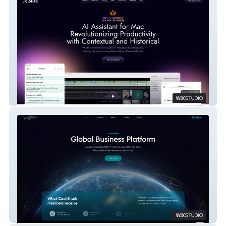
Aide AI
CashShark