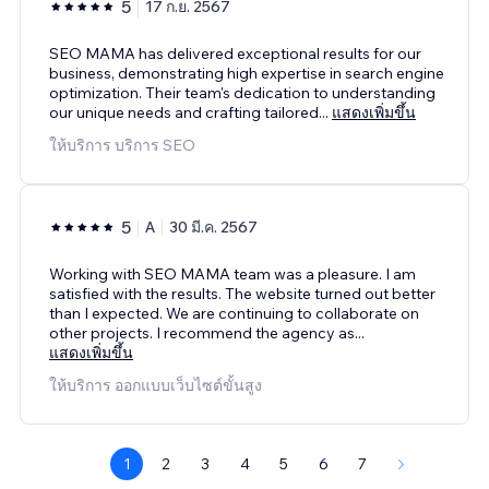
5
17 ก.ย. 2567
SEO MAMA has delivered exceptional results for our
business, demonstrating high expertise in search engine
optimization. Their team's dedication to understanding
our unique needs and crafting tailored
...
แสดงเพิ่มขึ้น
ให้บริการ บริการ SEO
5
A
30 มี.ค. 2567
Working with SEO MAMA team was a pleasure. I am
satisfied with the results. The website turned out better
than I expected. We are continuing to collaborate on
other projects. I recommend the agency as
...
แสดงเพิ่มขึ้น
ให้บริการ ออกแบบเว็บไซต์ขั้นสูง
1
2
3
4
5
6
7