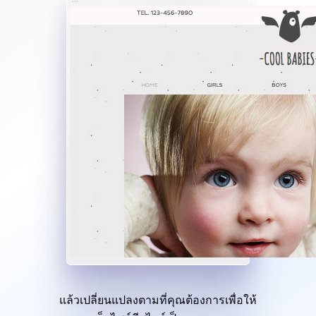
แล้วเปลี่ยนแปลงตามที่คุณต้องการเพื่อให้