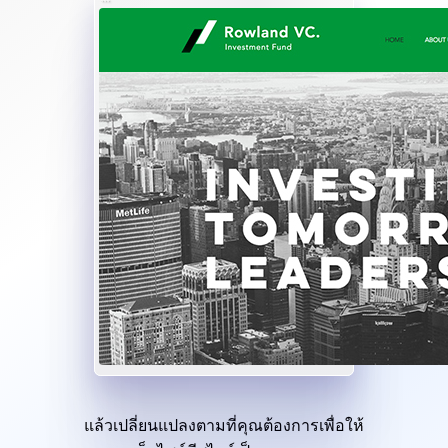
แล้วเปลี่ยนแปลงตามที่คุณต้องการเพื่อให้