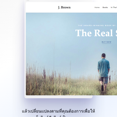
แล้วเปลี่ยนแปลงตามที่คุณต้องการเพื่อให้