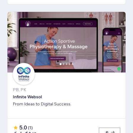
PB, PK
Infinite Websol
From Ideas to Digital Success.
5.0
(
1
)
ดู