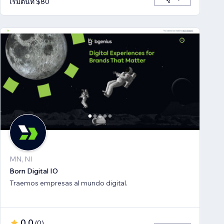
เริ่มต้นที่ $80
MN, NI
Born Digital IO
Traemos empresas al mundo digital.
0.0
(
0
)