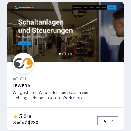
AG, CH
LEWERA
Wir gestalten Webseiten, die passen wie
Lieblingsschuhe - auch im Workshop.
5.0
(
8
)
ดู
เริ่มต้นที่ $280