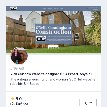
ENG, GB
Vick Culshaw Website designer, SEO Expert, Anya Kilsha LTD
The entrepreneurs right hand woman! SEO, full website
rebuilds, UK Based
5.0
(
2
)
ดู
เริ่มต้นที่ $90