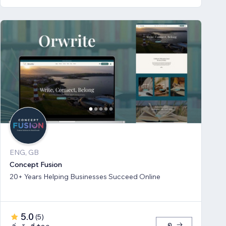
ENG, GB
Concept Fusion
20+ Years Helping Businesses Succeed Online
5.0
(
5
)
ดู