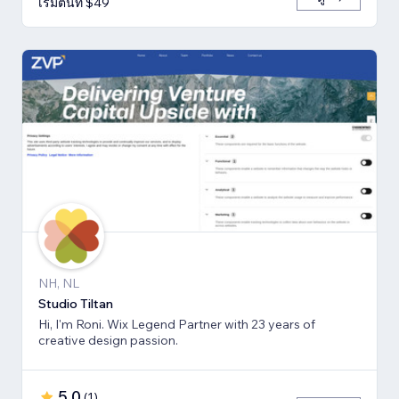
เริ่มต้นที่ $49
NH, NL
Studio Tiltan
Hi, I'm Roni. Wix Legend Partner with 23 years of
creative design passion.
5.0
(
1
)