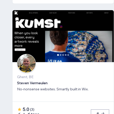
Ghent, BE
Steven Vermeulen
No-nonsense websites. Smartly built in Wix.
5.0
(
3
)
ดู