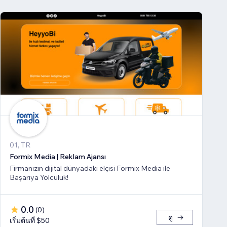
01, TR
Formix Media | Reklam Ajansı
Firmanızın dijital dünyadaki elçisi Formix Media ile
Başarıya Yolculuk!
0.0
(
0
)
ดู
เริ่มต้นที่ $50