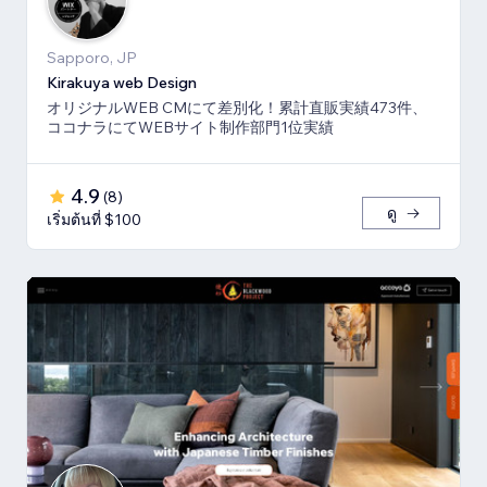
Sapporo, JP
Kirakuya web Design
オリジナルWEB CMにて差別化！累計直販実績473件、
ココナラにてWEBサイト制作部門1位実績
4.9
(
8
)
ดู
เริ่มต้นที่ $100