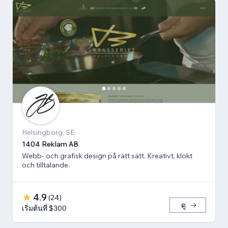
Helsingborg, SE
1404 Reklam AB
Webb- och grafisk design på rätt sätt. Kreativt, klokt
och tilltalande.
4.9
(
24
)
ดู
เริ่มต้นที่ $300