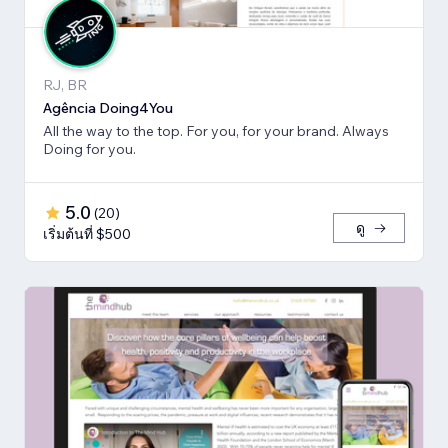
RJ, BR
Agência Doing4You
All the way to the top. For you, for your brand. Always
Doing for you.
5.0
(
20
)
ดู
เริ่มต้นที่ $500