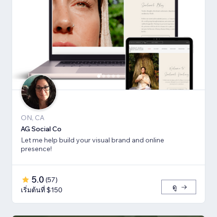
ON, CA
AG Social Co
Let me help build your visual brand and online
presence!
5.0
(
57
)
ดู
เริ่มต้นที่ $150