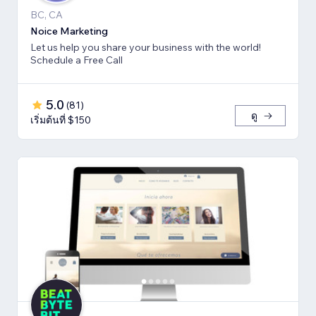
BC, CA
Noice Marketing
Let us help you share your business with the world!
Schedule a Free Call
5.0
(
81
)
ดู
เริ่มต้นที่ $150