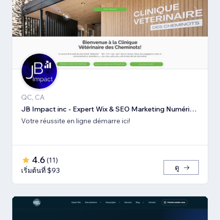
QC, CA
JB Impact inc - Expert Wix & SEO Marketing Numérique
Votre réussite en ligne démarre ici!
4.6
(
11
)
ดู
เริ่มต้นที่ $93