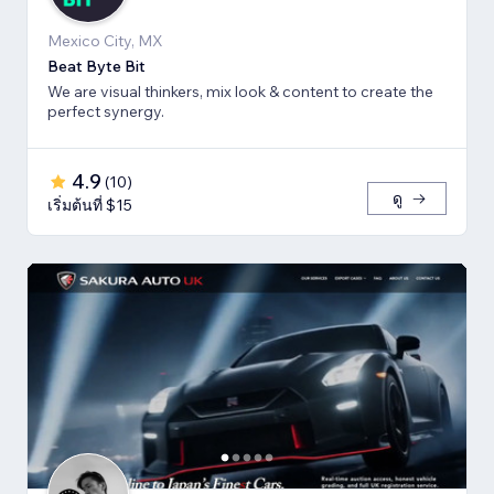
Mexico City, MX
Beat Byte Bit
We are visual thinkers, mix look & content to create the
perfect synergy.
4.9
(
10
)
ดู
เริ่มต้นที่ $15