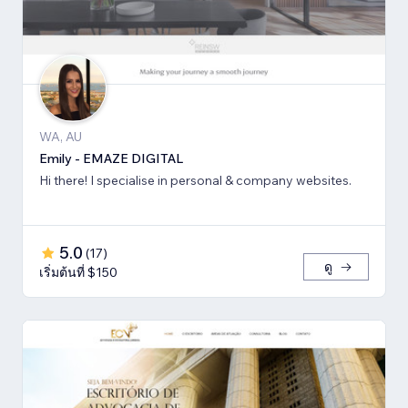
WA, AU
Emily - EMAZE DIGITAL
Hi there! I specialise in personal & company websites.
5.0
(
17
)
ดู
เริ่มต้นที่ $150