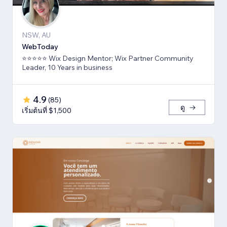
NSW, AU
WebToday
⭐⭐⭐⭐⭐ Wix Design Mentor; Wix Partner Community
Leader, 10 Years in business
4.9
(
85
)
ดู
เริ่มต้นที่ $1,500