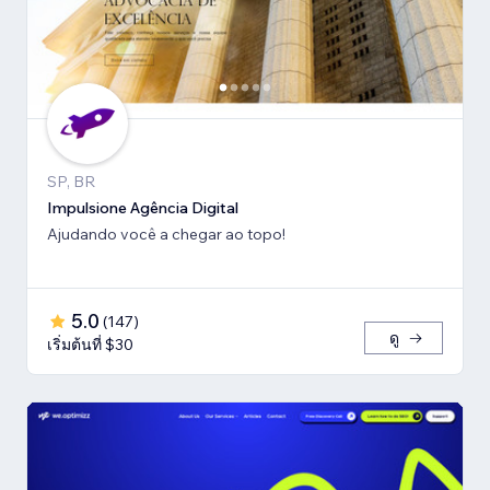
SP, BR
Impulsione Agência Digital
Ajudando você a chegar ao topo!
5.0
(
147
)
ดู
เริ่มต้นที่ $30