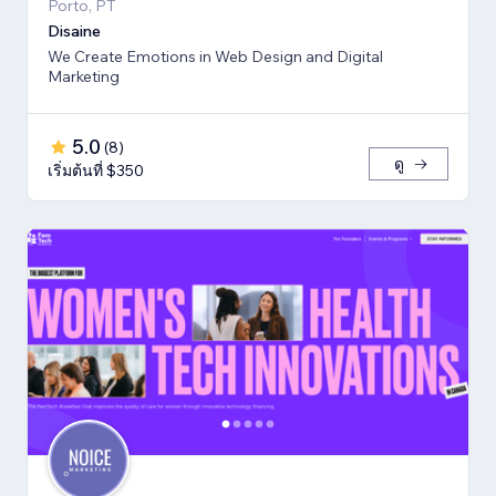
Porto, PT
Disaine
We Create Emotions in Web Design and Digital
Marketing
5.0
(
8
)
ดู
เริ่มต้นที่ $350