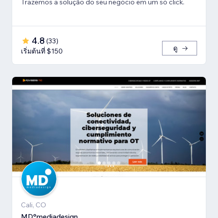
Trazemos a solução do seu negócio em um só click.
4.8
(
33
)
ดู
เริ่มต้นที่ $150
Cali, CO
MD°mediadesign