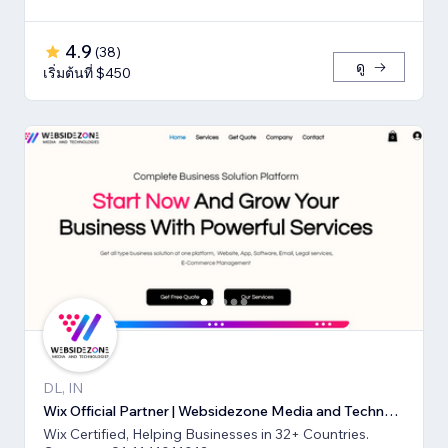
4.9
(
38
)
ดู
เริ่มต้นที่ $450
DL, IN
Wix Official Partner | Websidezone Media and Technologies Pvt Ltd
Wix Certified, Helping Businesses in 32+ Countries.