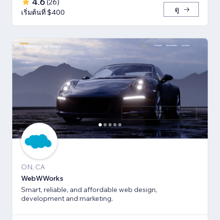
4.6
(
26
)
ดู
เริ่มต้นที่ $400
ON, CA
WebWWorks
Smart, reliable, and affordable web design,
development and marketing.