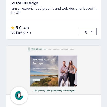
Loulita Gill Design
I am an experienced graphic and web designer based in
the UK.
5.0
(
48
)
ดู
เริ่มต้นที่ $150