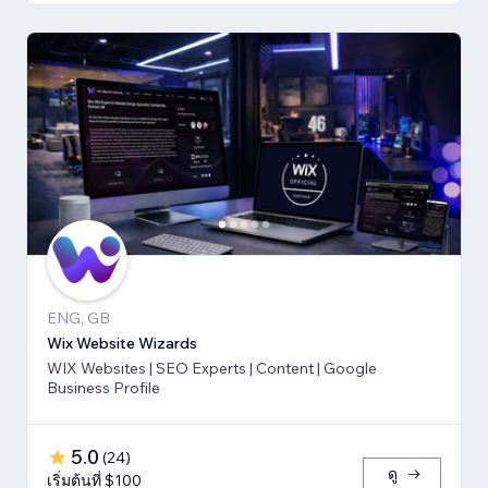
ENG, GB
Wix Website Wizards
WIX Websites | SEO Experts | Content | Google
Business Profile
5.0
(
24
)
ดู
เริ่มต้นที่ $100