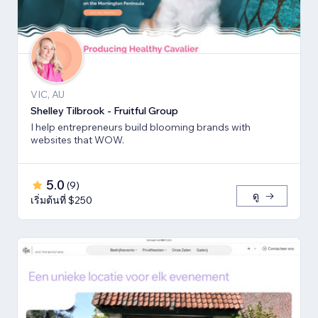
VIC, AU
Shelley Tilbrook - Fruitful Group
I help entrepreneurs build blooming brands with
websites that WOW.
5.0
(
9
)
ดู
เริ่มต้นที่ $250