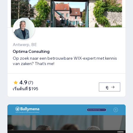
Antwerp, BE
Optima Consulting
Op zoek naar een betrouwbare WIX-expert met kennis
van zaken? That's me!
4.9
(
7
)
ดู
เริ่มต้นที่ $195