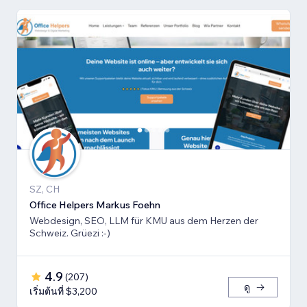
SZ, CH
Office Helpers Markus Foehn
Webdesign, SEO, LLM für KMU aus dem Herzen der
Schweiz. Grüezi :-)
4.9
(
207
)
ดู
เริ่มต้นที่ $3,200