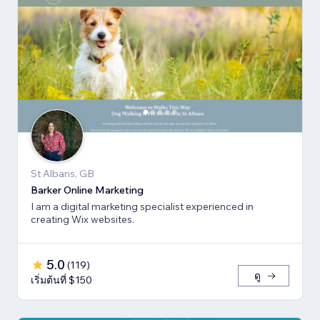
St Albans, GB
Barker Online Marketing
I am a digital marketing specialist experienced in
creating Wix websites.
5.0
(
119
)
ดู
เริ่มต้นที่ $150