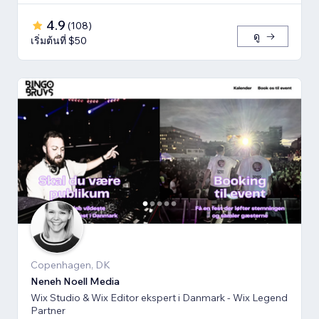
4.9
(
108
)
ดู
เริ่มต้นที่ $50
Copenhagen, DK
Neneh Noell Media
Wix Studio & Wix Editor ekspert i Danmark - Wix Legend
Partner