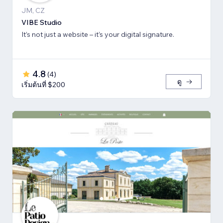
JM, CZ
VIBE Studio
It’s not just a website – it’s your digital signature.
4.8
(
4
)
ดู
เริ่มต้นที่ $200