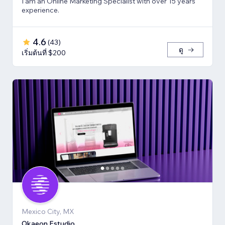
I am an Online Marketing Specialist with over 15 years
experience.
4.6
(
43
)
ดู
เริ่มต้นที่ $200
Mexico City, MX
Okaeon Estudio