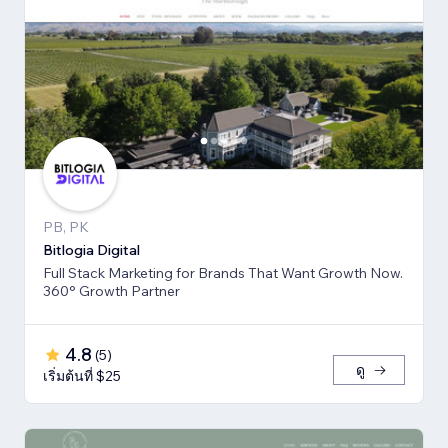
PB, PK
Bitlogia Digital
Full Stack Marketing for Brands That Want Growth Now.
360° Growth Partner
4.8
(
5
)
ดู
เริ่มต้นที่ $25