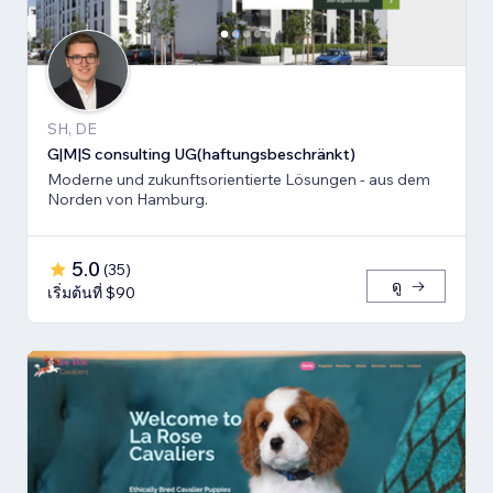
SH, DE
G|M|S consulting UG(haftungsbeschränkt)
Moderne und zukunftsorientierte Lösungen - aus dem
Norden von Hamburg.
5.0
(
35
)
ดู
เริ่มต้นที่ $90