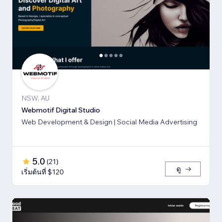
NSW, AU
Webmotif Digital Studio
Web Development & Design | Social Media Advertising
5.0
(
21
)
ดู
เริ่มต้นที่ $120