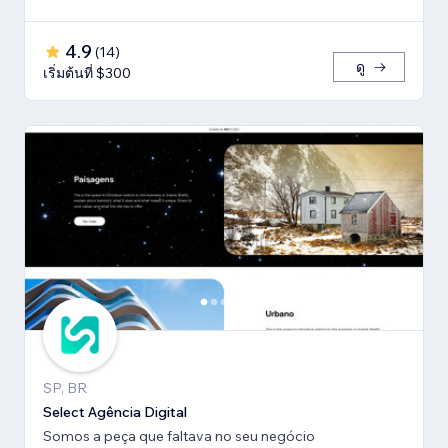
4.9
(
14
)
ดู
เริ่มต้นที่ $300
SP, BR
Select Agência Digital
Somos a peça que faltava no seu negócio