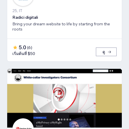
25, IT
Radici digitali
Bring your dream website to life by starting from the
roots
5.0
(
6
)
ดู
เริ่มต้นที่ $50