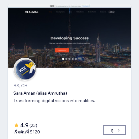
BS, CH
Sara Aman (alias Amrutha)
Transforming digital visions into realities.
4.9
(
23
)
ดู
เริ่มต้นที่ $120