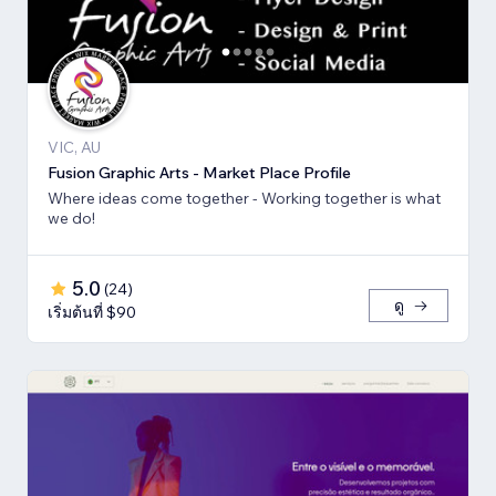
VIC, AU
Fusion Graphic Arts - Market Place Profile
Where ideas come together - Working together is what
we do!
5.0
(
24
)
ดู
เริ่มต้นที่ $90