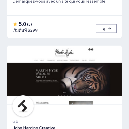
Démarquez-vous avec un site qui vous ressemble
5.0
(
3
)
ดู
เริ่มต้นที่ $299
GB
John Harding Creative