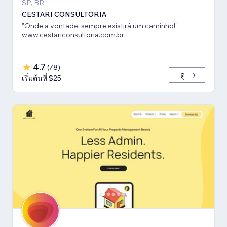
SP, BR
CESTARI CONSULTORIA
"Onde a vontade, sempre existirá um caminho!"
www.cestariconsultoria.com.br
4.7
(
78
)
ดู
เริ่มต้นที่ $25