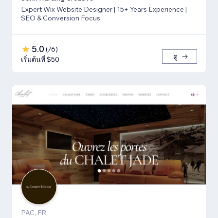
Expert Wix Website Designer | 15+ Years Experience |
SEO & Conversion Focus
5.0
(
76
)
ดู
เริ่มต้นที่ $50
PAC, FR