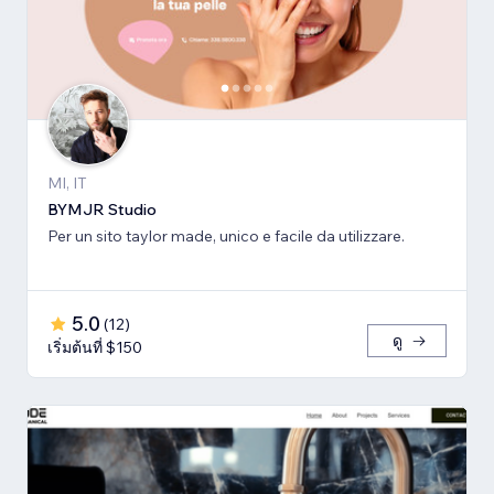
MI, IT
BYMJR Studio
Per un sito taylor made, unico e facile da utilizzare.
5.0
(
12
)
ดู
เริ่มต้นที่ $150