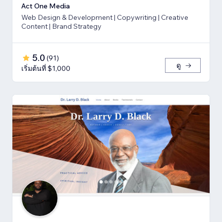
Act One Media
Web Design & Development | Copywriting | Creative
Content | Brand Strategy
5.0
(
91
)
ดู
เริ่มต้นที่ $1,000