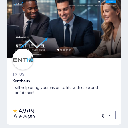
TX, US
Xenthaus
I will help bring your vision to life with ease and
confidence!
4.9
(
16
)
ดู
เริ่มต้นที่ $50