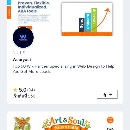
NJ, US
Webryact
Top 50 Wix Partner Specializing in Web Design to Help
You Get More Leads
5.0
(
34
)
ดู
เริ่มต้นที่ $50