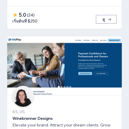
5.0
(
24
)
ดู
เริ่มต้นที่ $250
KS, US
Winebrenner Designs
Elevate your brand. Attract your dream clients. Grow