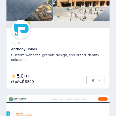
FL, US
Anthony Jones
Custom websites, graphic design, and brand identity
solutions.
5.0
(
13
)
ดู
เริ่มต้นที่ $850