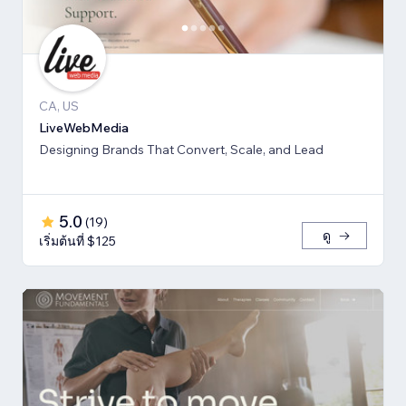
CA, US
LiveWebMedia
Designing Brands That Convert, Scale, and Lead
5.0
(
19
)
ดู
เริ่มต้นที่ $125