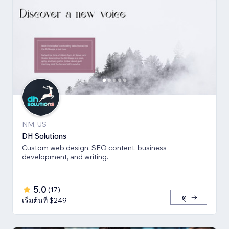
NM, US
DH Solutions
Custom web design, SEO content, business
development, and writing.
5.0
(
17
)
ดู
เริ่มต้นที่ $249