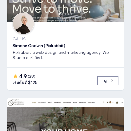
GA, US
Simone Godwin (Pixlrabbit)
Pixlrabbit, a web design and marketing agency. Wix
Studio certified.
4.9
(
39
)
ดู
เริ่มต้นที่ $125