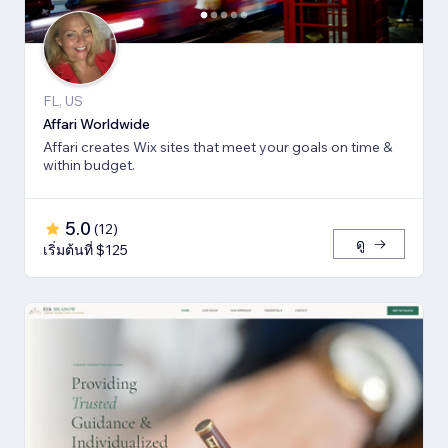
FL, US
Affari Worldwide
Affari creates Wix sites that meet your goals on time &
within budget.
5.0
(
12
)
ดู
เริ่มต้นที่ $125