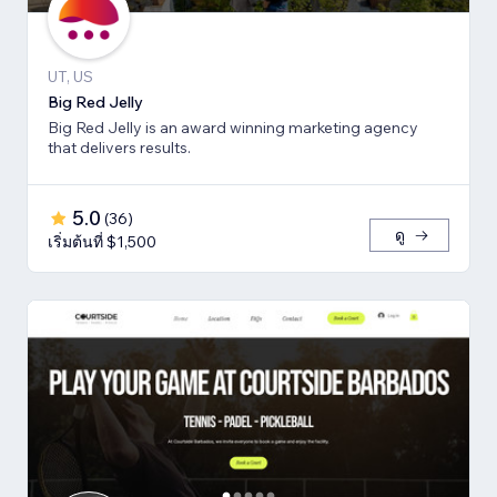
UT, US
Big Red Jelly
Big Red Jelly is an award winning marketing agency
that delivers results.
5.0
(
36
)
ดู
เริ่มต้นที่ $1,500