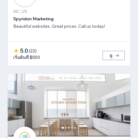
NC, US
Spyridon Marketing
Beautiful websites. Great prices. Call us today!
5.0
(
22
)
ดู
เริ่มต้นที่ $550