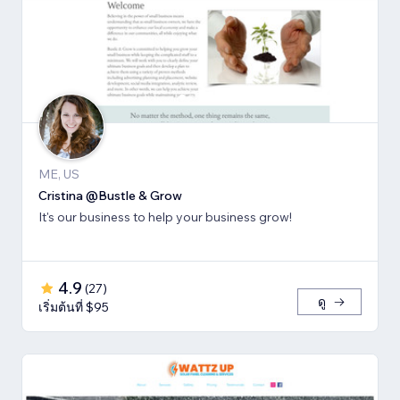
ME, US
Cristina @Bustle & Grow
It's our business to help your business grow!
4.9
(
27
)
ดู
เริ่มต้นที่ $95