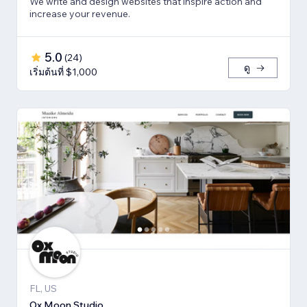
We write and design websites that inspire action and
increase your revenue.
5.0
(
24
)
ดู
เริ่มต้นที่ $1,000
FL, US
Ox Moon Studio