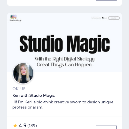
OK, US
Keri with Studio Magic
Hi! I'm Keri, a big-think creative sworn to design unique
professionalism.
4.9
(
139
)