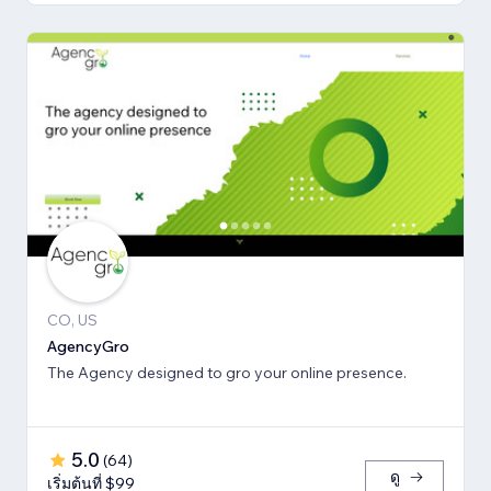
CO, US
AgencyGro
The Agency designed to gro your online presence.
5.0
(
64
)
ดู
เริ่มต้นที่ $99