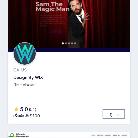
CA, US
Design By WlX
Rise above!
5.0
(
51
)
ดู
เริ่มต้นที่ $100