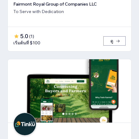
Fairmont Royal Group of Companies LLC
To Serve with Dedication
5.0
(
1
)
ดู
เริ่มต้นที่ $100