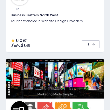
FL, US
Business Crafters North West
Your best choice in Website Design Providers!
0.0
(
0
)
ดู
เริ่มต้นที่ $45