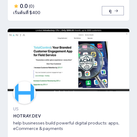
0.0
(
0
)
ดู
เริ่มต้นที่ $400
US
HOTRAY.DEV
help businesses build powerful digital products: apps,
eCommerce & payments