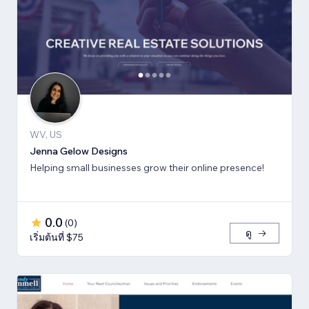
WV, US
Jenna Gelow Designs
Helping small businesses grow their online presence!
0.0
(
0
)
ดู
เริ่มต้นที่ $75