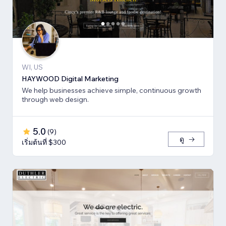
WI, US
HAYWOOD Digital Marketing
We help businesses achieve simple, continuous growth
through web design.
5.0
(
9
)
ดู
เริ่มต้นที่ $300