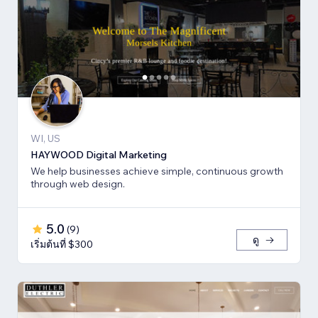
WI, US
HAYWOOD Digital Marketing
We help businesses achieve simple, continuous growth
through web design.
5.0
(
9
)
ดู
เริ่มต้นที่ $300