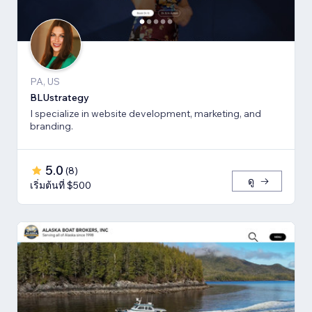
PA, US
BLUstrategy
I specialize in website development, marketing, and
branding.
5.0
(
8
)
ดู
เริ่มต้นที่ $500