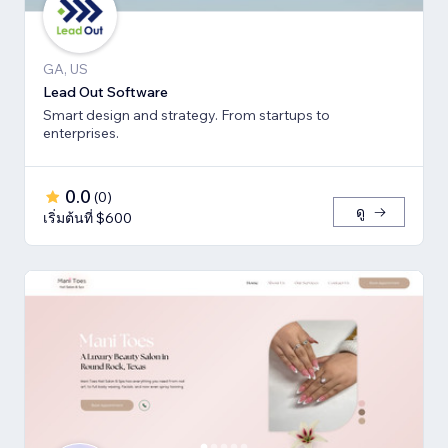
GA, US
Lead Out Software
Smart design and strategy. From startups to
enterprises.
0.0
(
0
)
ดู
เริ่มต้นที่ $600