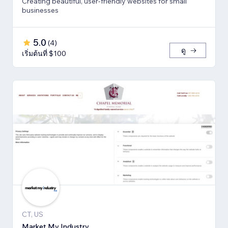
Creating beautiful, user-friendly websites for small
businesses
5.0
(
4
)
ดู
เริ่มต้นที่ $100
CT, US
Market My Industry