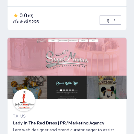
0.0
(
0
)
ดู
เริ่มต้นที่ $295
TX, US
Lady In The Red Dress | PR/Marketing Agency
I am web designer and brand curator eager to assist