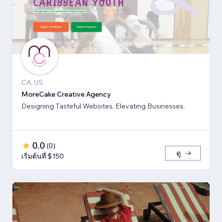
CA, US
MoreCake Creative Agency
Designing Tasteful Websites, Elevating Businesses.
0.0
(
0
)
ดู
เริ่มต้นที่ $150