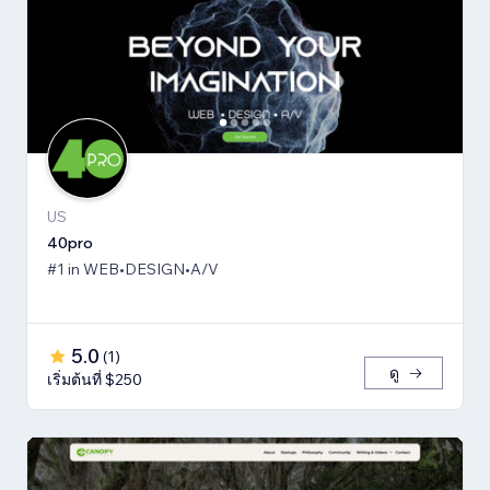
US
40pro
#1 in WEB•DESIGN•A/V
5.0
(
1
)
ดู
เริ่มต้นที่ $250