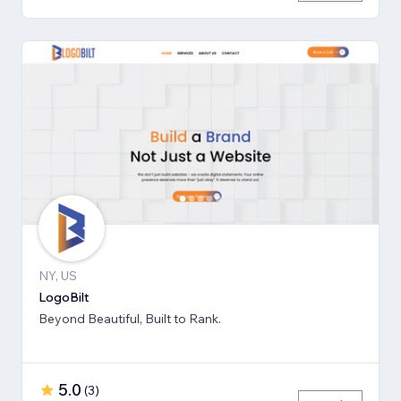
NY, US
LogoBilt
Beyond Beautiful, Built to Rank.
5.0
(
3
)