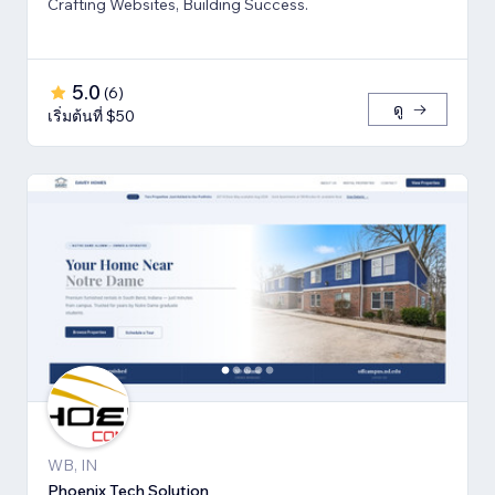
Crafting Websites, Building Success.
5.0
(
6
)
ดู
เริ่มต้นที่ $50
WB, IN
Phoenix Tech Solution