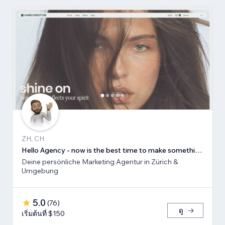
ZH, CH
Hello Agency - now is the best time to make something new!
Deine persönliche Marketing Agentur in Zürich &
Umgebung
5.0
(
76
)
ดู
เริ่มต้นที่ $150