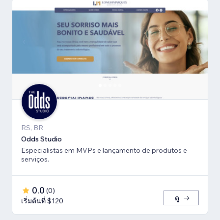
RS, BR
Odds Studio
Especialistas em MVPs e lançamento de produtos e
serviços.
0.0
(
0
)
ดู
เริ่มต้นที่ $120