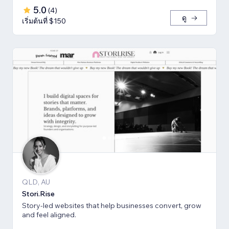
5.0
(
4
)
ดู
เริ่มต้นที่ $150
QLD, AU
Stori.Rise
Story-led websites that help businesses convert, grow
and feel aligned.