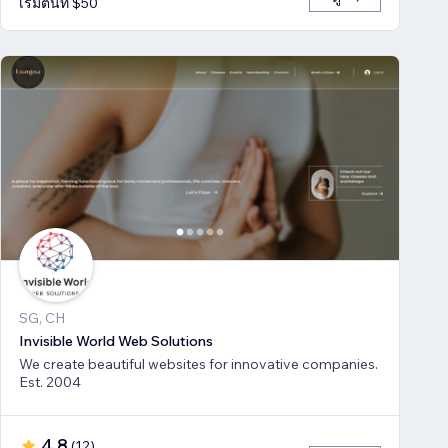
เริ่มต้นที่ $50
SG, CH
Invisible World Web Solutions
We create beautiful websites for innovative companies.
Est. 2004
4.8
(
12
)