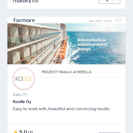
เริ่มต้นที่ $100
Salo, FI
Koolle Oy
Easy to work with, beautiful and convincing results
5.0
(
3
)