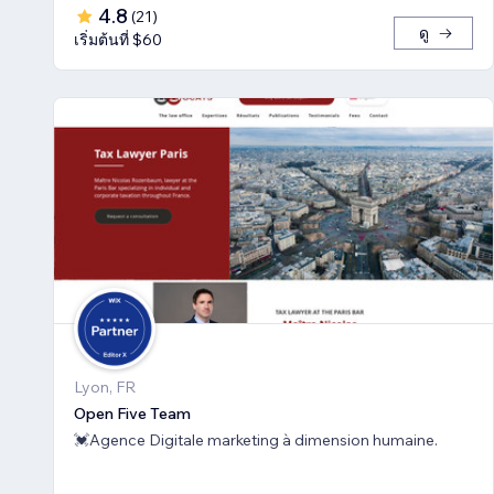
4.8
(
21
)
ดู
เริ่มต้นที่ $60
Lyon, FR
Open Five Team
💓Agence Digitale marketing à dimension humaine.