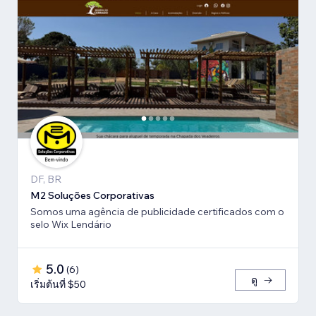
DF, BR
M2 Soluções Corporativas
Somos uma agência de publicidade certificados com o
selo Wix Lendário
5.0
(
6
)
ดู
เริ่มต้นที่ $50