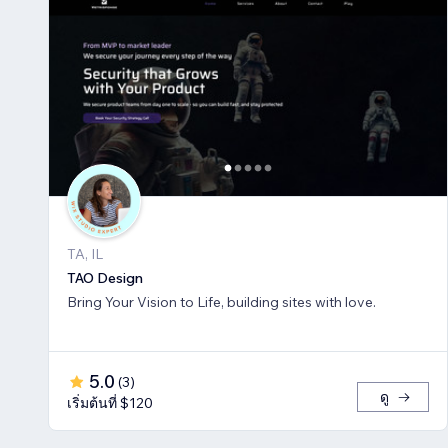
TA, IL
TAO Design
Bring Your Vision to Life, building sites with love.
5.0
(
3
)
ดู
เริ่มต้นที่ $120