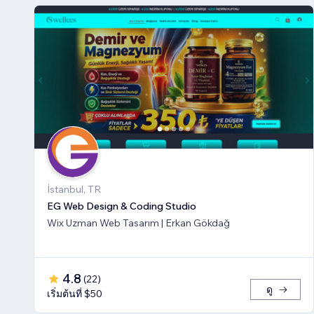
İstanbul, TR
EG Web Design & Coding Studio
Wix Uzman Web Tasarım | Erkan Gökdağ
4.8
(
22
)
ดู
เริ่มต้นที่ $50