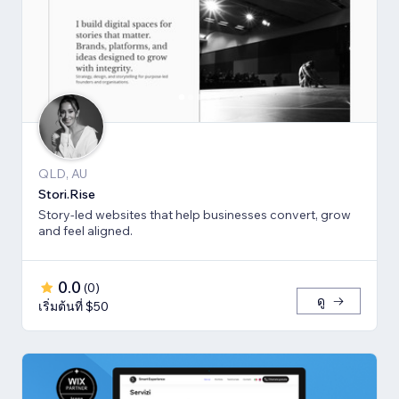
QLD, AU
Stori.Rise
Story-led websites that help businesses convert, grow
and feel aligned.
0.0
(
0
)
ดู
เริ่มต้นที่ $50