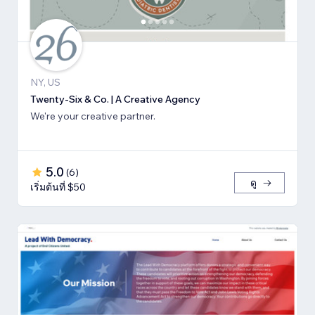
NY, US
Twenty-Six & Co. | A Creative Agency
We're your creative partner.
5.0
(
6
)
ดู
เริ่มต้นที่ $50