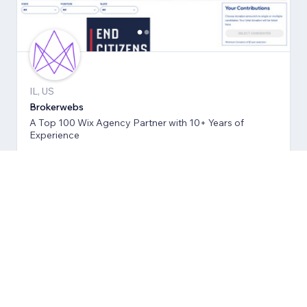
IL, US
Brokerwebs
A Top 100 Wix Agency Partner with 10+ Years of
Experience
5.0
(
31
)
ดู
เริ่มต้นที่ $100