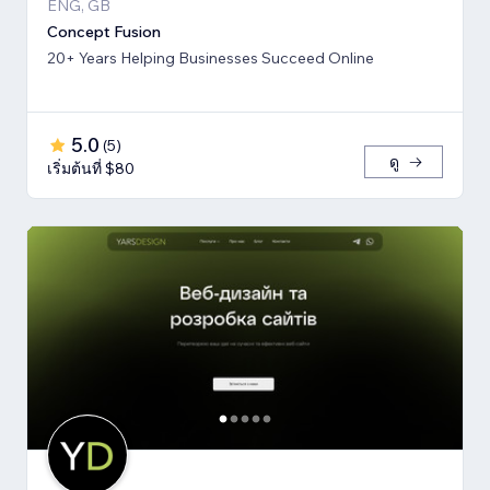
ENG, GB
Concept Fusion
20+ Years Helping Businesses Succeed Online
5.0
(
5
)
ดู
เริ่มต้นที่ $80