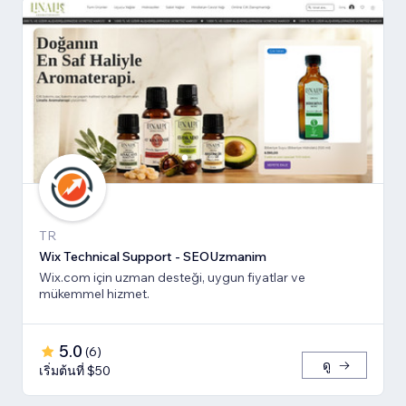
TR
Wix Technical Support - SEOUzmanim
Wix.com için uzman desteği, uygun fiyatlar ve
mükemmel hizmet.
5.0
(
6
)
ดู
เริ่มต้นที่ $50