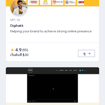
MP, IN
Digihakk
Helping your brand to achieve strong online presence
4.9
(
55
)
ดู
เริ่มต้นที่ $30