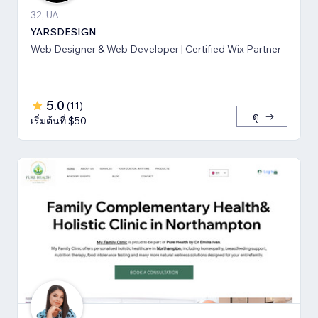
32, UA
YARSDESIGN
Web Designer & Web Developer | Certified Wix Partner
5.0
(
11
)
ดู
เริ่มต้นที่ $50