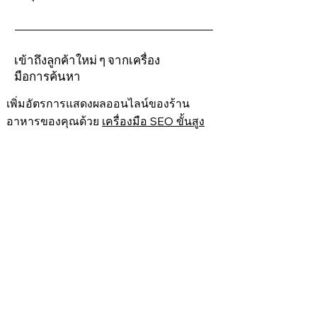
เข้าถึงลูกค้าใหม่ ๆ จากเครื่อง
มือการค้นหา
เพิ่มอัตรการแสดงผลออนไลน์ของร้าน
อาหารของคุณด้วย
เครื่องมือ SEO ขั้นสูง
รับแผลงานการตั้งค่า SEO เพื่อให้
เว็บไซต์ของคุณติดอันดับบน Google
อย่างรวดเร็ว
สร้างโปรไฟล์
Google My Business
ของคุณและจัดการจากแดชบอร์ด
โดยตรง
เพิ่มยอดขายด้วยส่วนลดพิเศษ