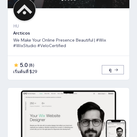
HU
Arcticos
We Make Your Online Presence Beautiful | #Wix
#WixStudio #VeloCertified
5.0
(
8
)
ดู
เริ่มต้นที่ $29