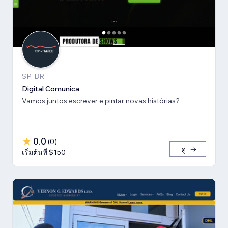
SP, BR
Digital Comunica
Vamos juntos escrever e pintar novas histórias?
0.0
(
0
)
ดู
เริ่มต้นที่ $150