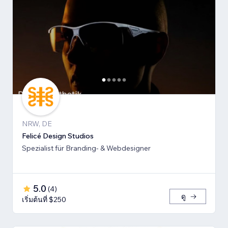
NRW, DE
Felicé Design Studios
Spezialist für Branding- & Webdesigner
5.0
(
4
)
ดู
เริ่มต้นที่ $250