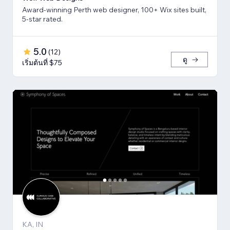
Award-winning Perth web designer, 100+ Wix sites built,
5-star rated.
5.0
(
12
)
ดู
เริ่มต้นที่ $75
KA, IN