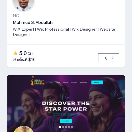
NG
Mahmud S. Abdullahi
WiX Expert | Wix Professional | Wix Designer | Website
Designer
5.0
(
3
)
ดู
เริ่มต้นที่ $10