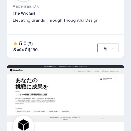
Aabenraa, DK
The Wix Girl
Elevating Brands Through Thoughtful Design
5.0
(
9
)
ดู
เริ่มต้นที่ $150