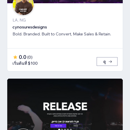
LA, NG
cynosuresdesigns
Bold. Branded. Built to Convert, Make Sales & Retain.
0.0
(
0
)
ดู
เริ่มต้นที่ $100