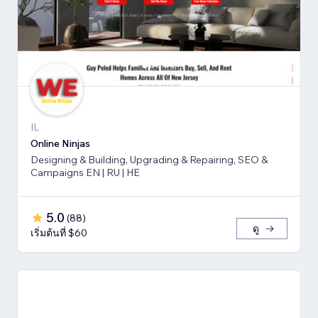
IL
Online Ninjas
Designing & Building, Upgrading & Repairing, SEO &
Campaigns EN | RU | HE
5.0
(
88
)
ดู
เริ่มต้นที่ $60