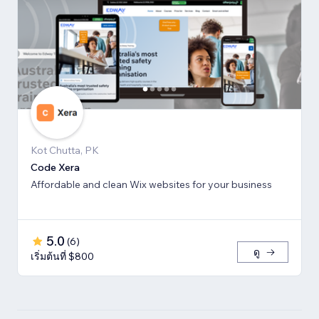
Kot Chutta, PK
Code Xera
Affordable and clean Wix websites for your business
5.0
(
6
)
ดู
เริ่มต้นที่ $800