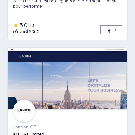
Des sites sur mesure, élégants et performants, conçus
pour performer
5.0
(
13
)
ดู
เริ่มต้นที่ $300
London, GB
KHITRI Limited