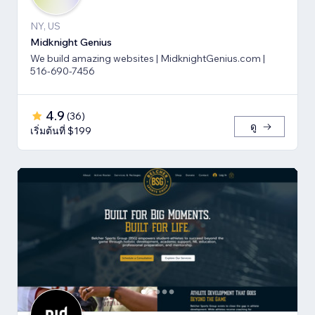
NY, US
Midknight Genius
We build amazing websites | MidknightGenius.com |
516-690-7456
4.9
(
36
)
ดู
เริ่มต้นที่ $199