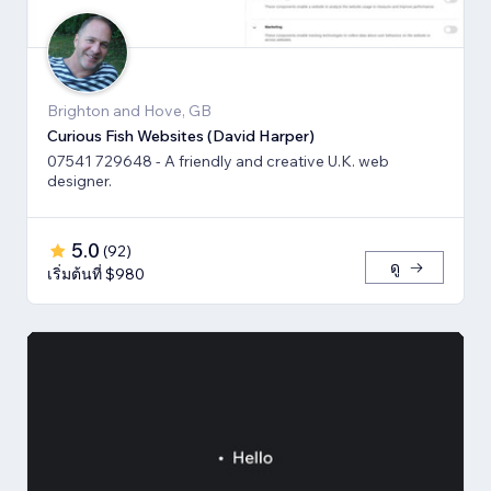
Brighton and Hove, GB
Curious Fish Websites (David Harper)
07541 729648 - A friendly and creative U.K. web
designer.
5.0
(
92
)
ดู
เริ่มต้นที่ $980