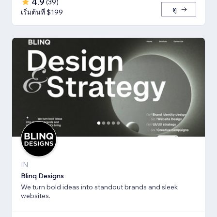
4.9
(
39
)
ดู
เริ่มต้นที่ $199
IN
Blinq Designs
We turn bold ideas into standout brands and sleek
websites.