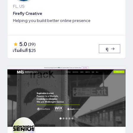
FL, US
Firefly Creative
Helping you build better online presence
5.0
(
39
)
ดู
เริ่มต้นที่ $25