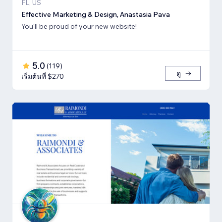
FL, US
Effective Marketing & Design, Anastasia Pava
You'll be proud of your new website!
5.0
(
119
)
ดู
เริ่มต้นที่ $270