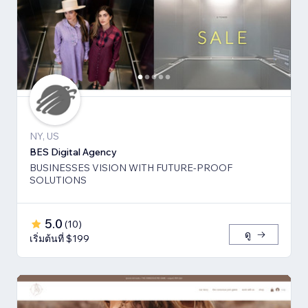
NY, US
BES Digital Agency
BUSINESSES VISION WITH FUTURE-PROOF
SOLUTIONS
5.0
(
10
)
ดู
เริ่มต้นที่ $199