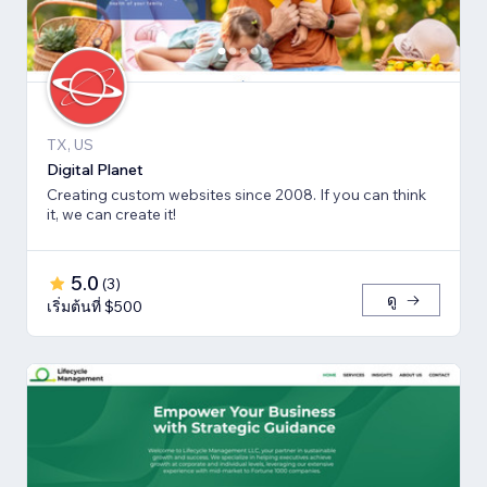
TX, US
Digital Planet
Creating custom websites since 2008. If you can think
it, we can create it!
5.0
(
3
)
ดู
เริ่มต้นที่ $500