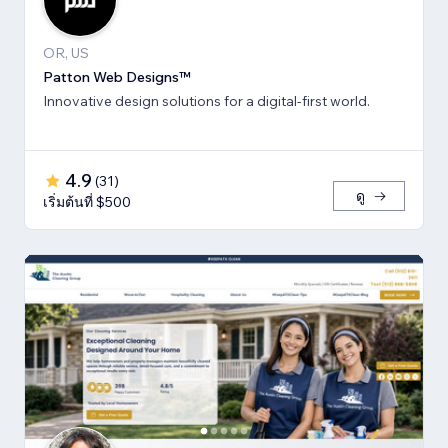
OR, US
Patton Web Designs™
Innovative design solutions for a digital-first world.
4.9
(
31
)
ดู
เริ่มต้นที่ $500