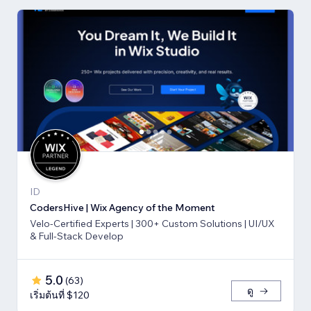
ID
CodersHive | Wix Agency of the Moment
Velo-Certified Experts | 300+ Custom Solutions | UI/UX
& Full-Stack Develop
5.0
(
63
)
ดู
เริ่มต้นที่ $120