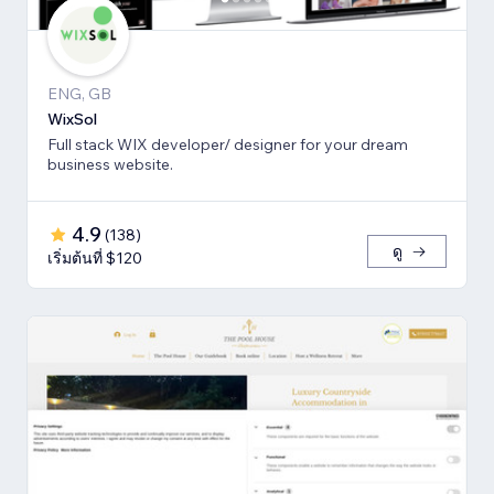
ENG, GB
WixSol
Full stack WIX developer/ designer for your dream
business website.
4.9
(
138
)
ดู
เริ่มต้นที่ $120