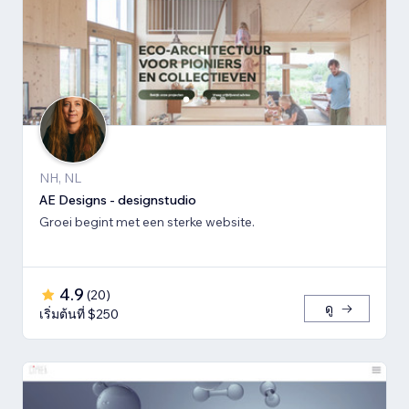
NH, NL
AE Designs - designstudio
Groei begint met een sterke website.
4.9
(
20
)
ดู
เริ่มต้นที่ $250