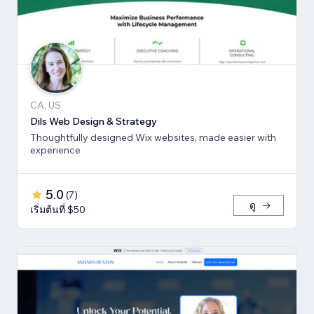
CA, US
Dils Web Design & Strategy
Thoughtfully designed Wix websites, made easier with
experience
5.0
(
7
)
ดู
เริ่มต้นที่ $50